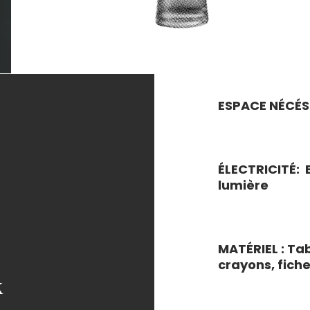
ESPACE NÉCÉSSA
ÉLECTRICITÉ: E
lumière​
MATÉRIEL : Tab
crayons, fich
x